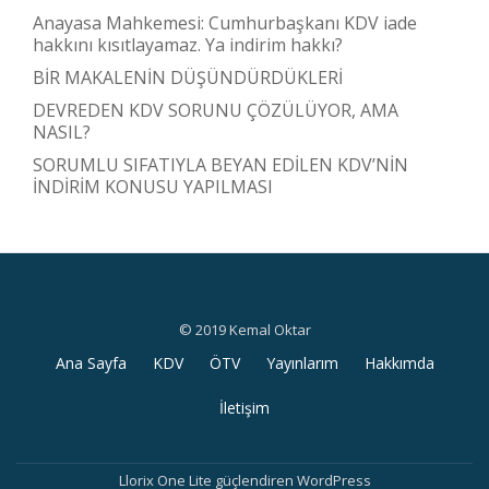
Anayasa Mahkemesi: Cumhurbaşkanı KDV iade
hakkını kısıtlayamaz. Ya indirim hakkı?
BİR MAKALENİN DÜŞÜNDÜRDÜKLERİ
DEVREDEN KDV SORUNU ÇÖZÜLÜYOR, AMA
NASIL?
SORUMLU SIFATIYLA BEYAN EDİLEN KDV’NİN
İNDİRİM KONUSU YAPILMASI
© 2019 Kemal Oktar
İkincil
Ana Sayfa
KDV
ÖTV
Yayınlarım
Hakkımda
menü
İletişim
Llorix One Lite
güçlendiren
WordPress