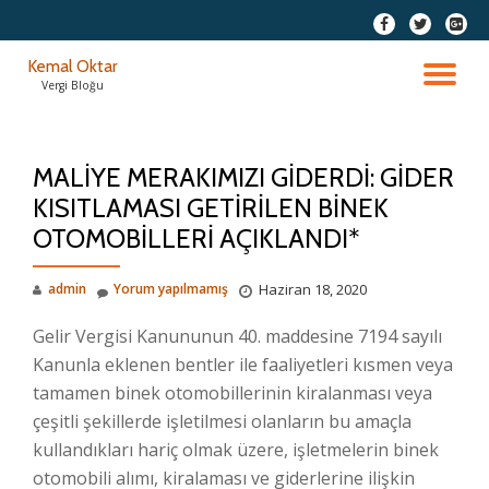
fa-
fa-
fa-
facebook
twitter
google
İçeriğe
Kemal Oktar
plus-
geç
DO
Vergi Bloğu
squar
AÇ
MALİYE MERAKIMIZI GİDERDİ: GİDER
KISITLAMASI GETİRİLEN BİNEK
OTOMOBİLLERİ AÇIKLANDI*
admin
Yorum yapılmamış
Haziran 18, 2020
Gelir Vergisi Kanununun 40. maddesine 7194 sayılı
Kanunla eklenen bentler ile faaliyetleri kısmen veya
tamamen binek otomobillerinin kiralanması veya
çeşitli şekillerde işletilmesi olanların bu amaçla
kullandıkları hariç olmak üzere, işletmelerin binek
otomobili alımı, kiralaması ve giderlerine ilişkin