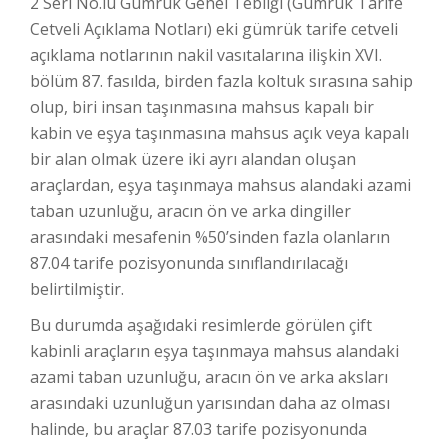
2 Seri No.lu Gümrük Genel Tebliği (Gümrük Tarife
Cetveli Açıklama Notları) eki gümrük tarife cetveli
açıklama notlarının nakil vasıtalarına ilişkin XVI.
bölüm 87. fasılda, birden fazla koltuk sırasına sahip
olup, biri insan taşınmasına mahsus kapalı bir
kabin ve eşya taşınmasına mahsus açık veya kapalı
bir alan olmak üzere iki ayrı alandan oluşan
araçlardan, eşya taşınmaya mahsus alandaki azami
taban uzunluğu, aracın ön ve arka dingiller
arasındaki mesafenin %50’sinden fazla olanların
87.04 tarife pozisyonunda sınıflandırılacağı
belirtilmiştir.
Bu durumda aşağıdaki resimlerde görülen çift
kabinli araçların eşya taşınmaya mahsus alandaki
azami taban uzunluğu, aracın ön ve arka aksları
arasındaki uzunluğun yarısından daha az olması
halinde, bu araçlar 87.03 tarife pozisyonunda