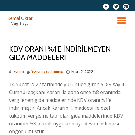
fa-
fa-
fa-
facebook
twitter
google
İçeriğe
Kemal Oktar
plus-
geç
DO
Vergi Bloğu
squar
AÇ
KDV ORANI %1’E İNDİRİLMEYEN
GIDA MADDELERİ
admin
Yorum yapılmamış
Mart 2, 2022
14 Şubat 2022 tarihinde yürürlüğe giren 5189 sayılı
Cumhurbaşkanı Kararı ile daha önce %8 oranında
vergilenen gıda maddelerinde KDV oranı %1’e
indirilmiştir. Ancak Kararın 1. maddesi ile özel
tüketim vergisine tabi olan gıda maddelerinde KDV
oranının %8 olarak uygulanmaya devam edilmesi
öngörülmüştür.