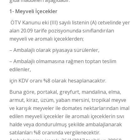
gıda maddeleri aşağıdadır.
1- Meyveli İçecekler
ÖTV Kanunu eki (III) sayılı listenin (A) cetvelinde yer
alan 20.09 tarife pozisyonunda sınıflandırılan
meyveli ve aromalı içeceklerden;
– Ambalajlı olarak piyasaya sürülenler,
– Ambalajlı olmamasına rağmen toptan teslim
edilenler,
için KDV oranı %8 olarak hesaplanacaktır.
Buna göre, portakal, greyfurt, mandalina, elma,
armut, kiraz, üzüm, yaban mersini, tropikal meyve
ve karışık meyveler ile domates nektarlarından imal
edilen meyveli içecekler ile aromalı içeceklerin sıvı
halde veya dondurulmuş şekilde ambalajlanarak
satılanları %8 oranında vergilenecektir.