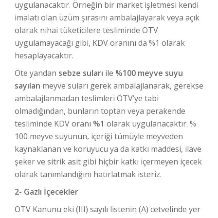
uygulanacaktır. Örneğin bir market işletmesi kendi
imalatı olan üzüm şırasını ambalajlayarak veya açık
olarak nihai tüketicilere tesliminde ÖTV
uygulamayacağı gibi, KDV oranını da %1 olarak
hesaplayacaktır.
Öte yandan
sebze suları
ile
%100 meyve suyu
sayılan
meyve suları gerek ambalajlanarak, gerekse
ambalajlanmadan teslimleri ÖTV’ye tabi
olmadığından, bunların toptan veya perakende
tesliminde KDV oranı
%1
olarak uygulanacaktır. %
100 meyve suyunun, içeriği tümüyle meyveden
kaynaklanan ve koruyucu ya da katkı maddesi, ilave
şeker ve sitrik asit gibi hiçbir katkı içermeyen içecek
olarak tanımlandığını hatırlatmak isteriz.
2- Gazlı İçecekler
ÖTV Kanunu eki (III) sayılı listenin (A) cetvelinde yer