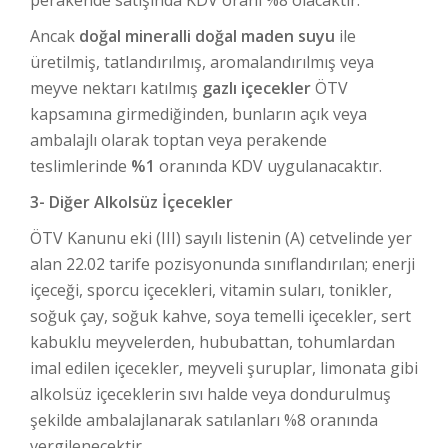
perakende satışında KDV oranı %8 olacaktır.
Ancak
doğal mineralli doğal maden suyu
ile
üretilmiş, tatlandırılmış, aromalandırılmış veya
meyve nektarı katılmış
gazlı içecekler
ÖTV
kapsamına girmediğinden, bunların açık veya
ambalajlı olarak toptan veya perakende
teslimlerinde
%1
oranında KDV uygulanacaktır.
3- Diğer Alkolsüz İçecekler
ÖTV Kanunu eki (III) sayılı listenin (A) cetvelinde yer
alan 22.02 tarife pozisyonunda sınıflandırılan; enerji
içeceği, sporcu içecekleri, vitamin suları, tonikler,
soğuk çay, soğuk kahve, soya temelli içecekler, sert
kabuklu meyvelerden, hububattan, tohumlardan
imal edilen içecekler, meyveli şuruplar, limonata gibi
alkolsüz içeceklerin sıvı halde veya dondurulmuş
şekilde ambalajlanarak satılanları %8 oranında
vergilenecektir.