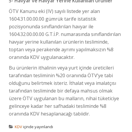
5- Havyar ve Havyar Yerine Kullanılan Ürünler
ÖTV Kanunu eki (IV) sayılı listede yer alan
1604.31.00.00.00 gümrük tarife istatistik
pozisyonunda sınıflandırılan havyar ile
1604.32.00.00.00 G.T.İ.P. numarasında sınıflandırılan
havyar yerine kullanılan ürünlerin tesliminde,
toptan veya perakende ayrımı yapılmaksızın %8
oranında KDV uygulanacaktır.
Bu ürünlerin ithalinin veya yurt içinde üreticileri
tarafından tesliminin %20 oranında ÖTV’ye tabi
olduğunu belirtmek isteriz. İthalat veya imalatçısı
tarafından tesliminde bir defaya mahsus olmak
üzere ÖTV uygulanan bu malların, nihai tüketiciye
gelinceye kadar her safhadaki tesliminde %8
oranında KDV hesaplanacağı tabiidir.
KDV
içinde yayınlandı