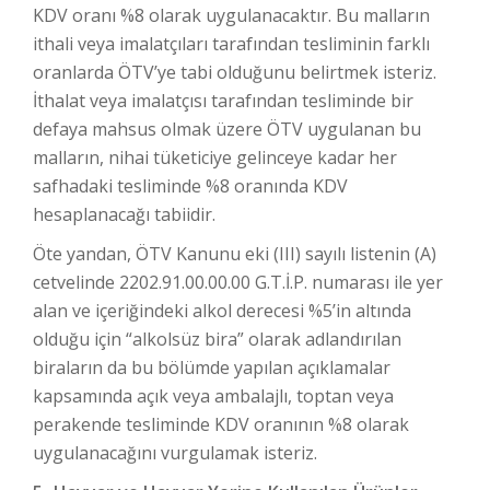
KDV oranı %8 olarak uygulanacaktır. Bu malların
ithali veya imalatçıları tarafından tesliminin farklı
oranlarda ÖTV’ye tabi olduğunu belirtmek isteriz.
İthalat veya imalatçısı tarafından tesliminde bir
defaya mahsus olmak üzere ÖTV uygulanan bu
malların, nihai tüketiciye gelinceye kadar her
safhadaki tesliminde %8 oranında KDV
hesaplanacağı tabiidir.
Öte yandan, ÖTV Kanunu eki (III) sayılı listenin (A)
cetvelinde 2202.91.00.00.00 G.T.İ.P. numarası ile yer
alan ve içeriğindeki alkol derecesi %5’in altında
olduğu için “alkolsüz bira” olarak adlandırılan
biraların da bu bölümde yapılan açıklamalar
kapsamında açık veya ambalajlı, toptan veya
perakende tesliminde KDV oranının %8 olarak
uygulanacağını vurgulamak isteriz.