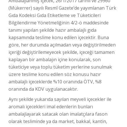
Ambalajlanmış içecek, 26/1/2017 tarihli ve 29960
(Mükerrer) sayılı Resmî Gazete’de yayımlanan Türk
Gıda Kodeksi Gıda Etiketleme ve Tüketicileri
Bilgilendirme Yönetmeliğinin 4/2-ö maddesinde
tanımı yapılan şekilde hazır ambalajlı gıda
kapsamında teslime konu edilen içecektir. Buna
göre, her durumda açılmadan veya değiştirilmeden
içeriği değiştirilemeyecek şekilde, içeceği tamamen
kaplayan bir ambalajın içine konularak, son
tüketiciye veya toplu tüketim yerlerine sunulmak
üzere teslime konu edilen söz konusu hazır
ambalajlı içeceklerde %10 oranında ÖTV, %8
oranında da KDV uygulanacaktır.
Aynı şekilde yukarıda sayılan meyveli içecekler ile
aromalı içecekleri imal edenlerin bunları
ambalajlayarak satacak olan imalatçılara fason
olarak tesliminde ya da market, bakkal, kantin,